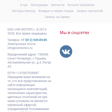
О нас
Инструкции
Запчасти
Каталог Quicksilver
Моторы Mercury
Возврат и обмен товара
Запрос запчастей
Запись на сервис
ООО
«НВ МОТОРС»
.
© 2013-
Мы в соцсетях
2026. Все права защищены.
Телефон:
+7 (812) 949-89-89
Электронная почта:
info@nwmotors.ru
Юридический адрес:
196608
,
Санкт-Петербург,
г.Пушкин
,
Автомобильная ул., д.4, Литер
А3
ОГРН 1147847038987
Обращаем ваше внимание на
то, что вся представленная на
сайте информация,
касающаяся комплектаций,
технических характеристик,
цветовых сочетаний ни при
каких условиях не является
публичной офертой,
определяемой положениями