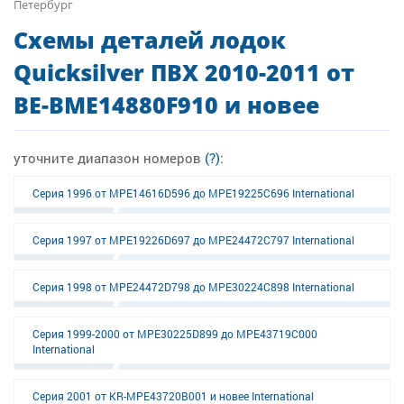
Петербург
Схемы деталей лодок
Quicksilver ПВХ 2010-2011 от
BE-BME14880F910 и новее
уточните диапазон номеров
(?)
:
Серия 1996 от MPE14616D596 до MPE19225C696 International
Серия 1997 от MPE19226D697 до MPE24472C797 International
Серия 1998 от MPE24472D798 до MPE30224C898 International
Серия 1999-2000 от MPE30225D899 до MPE43719C000
International
Серия 2001 от KR-MPE43720B001 и новее International