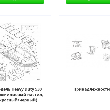
дель Heavy Duty 530
Принадлежност
люминиевый настил,
красный/черный)