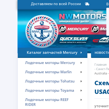
Доставляем по всей России
В
новост
Каталог запчастей Mercury
Лодочные моторы Mercury
Главная
- Санкт-П
Лодочные моторы Marlin
Australia
Лодочные моторы Tohatsu
Схем
USA0
Лодочные моторы Toyama
Лодочные моторы REEF
RIDER
уточнит