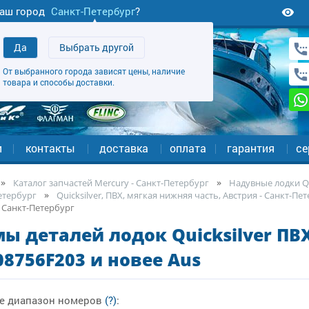
аш город
Санкт-Петербург
?
Да
Выбрать другой
От выбранного города зависят цены, наличие
товара и способы доставки.
и
контакты
доставка
оплата
гарантия
се
Каталог запчастей Mercury - Санкт-Петербург
Надувные лодки Qu
етербург
Quicksilver, ПВХ, мягкая нижняя часть, Австрия - Санкт-Пе
 - Санкт-Петербург
ы деталей лодок Quicksilver ПВХ
8756F203 и новее Aus
е диапазон номеров
(?)
: