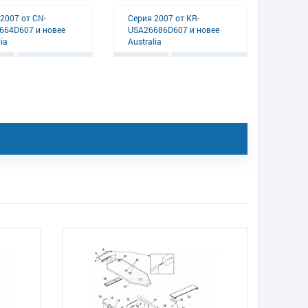
2007 от CN-
Серия 2007 от KR-
664D607 и новее
USA26686D607 и новее
ia
Australia