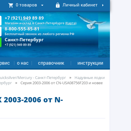
0 товаров
Личный кабинет
+7 (921) 949 89 89
Магазин и склад в Санкт-Петербурге
(Карта)
8-800-555-85-81
Бесплатный звонок из любого региона РФ
Санкт-Петербург
+7 (921) 949 89 89
рвис
о нас
справочник
инструкции
icksilver/Mercury - Санкт-Петербург
Надувные лодки
тербург
Серия 2003-2006 от CN-USA08756F203 и новее
 2003-2006 от N-