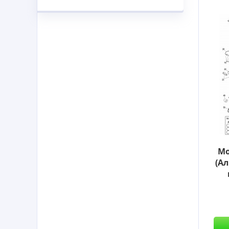
Мо
(А