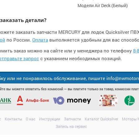
Модели Air Deck (Белый)
 заказать детали?
ожете заказать запчасти MERCURY для лодок Quicksilver ПВХ 
ой
по России.
Оплата
выполняется удобным для вас способо
мить заказ можно на сайте или у менеджера по телефону
8-
отправьте запрос
с указанием необходимых позиций.
ку или не понравилось обслуживание, пишите info@nwmotors.
йте вы можете оплатить без комиссий — вы платите только за товар, комиссии пл
с
Контакты
О нас
Инструкции
Запчасти
Каталог Quicksilver
Моторы M
Запись на сервис