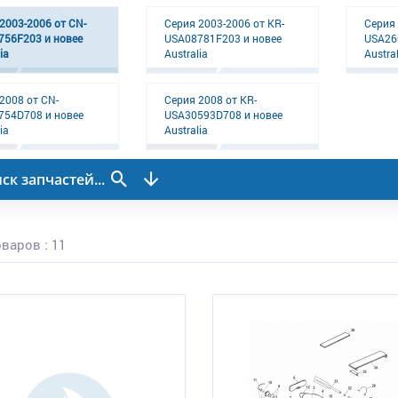
2003-2006 от CN-
Серия 2003-2006 от KR-
Серия 
756F203 и новее
USA08781F203 и новее
USA26
ia
Australia
Austral
2008 от CN-
Серия 2008 от KR-
754D708 и новее
USA30593D708 и новее
ia
Australia
ск запчастей...
варов : 11