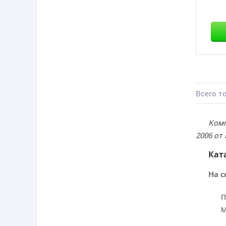
Всего то
Комп
2006 от
Кат
На с
П
М