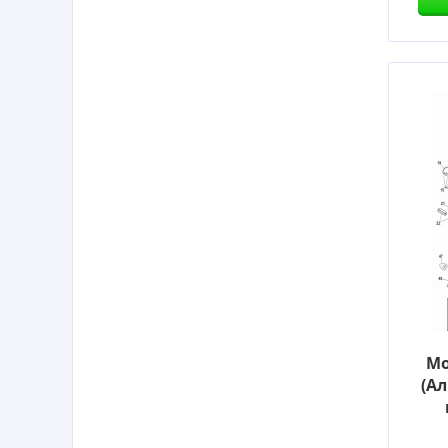
Мо
(А