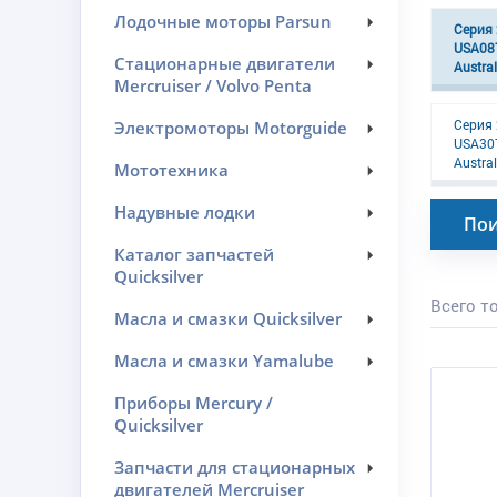
Лодочные моторы Parsun
Серия 
USA08
Стационарные двигатели
Austral
Mercruiser / Volvo Penta
Серия 
Электромоторы Motorguide
USA30
Austral
Мототехника
Надувные лодки
Пои
Каталог запчастей
Quicksilver
Всего то
Масла и смазки Quicksilver
Масла и смазки Yamalube
Приборы Mercury /
Quicksilver
Запчасти для стационарных
двигателей Mercruiser