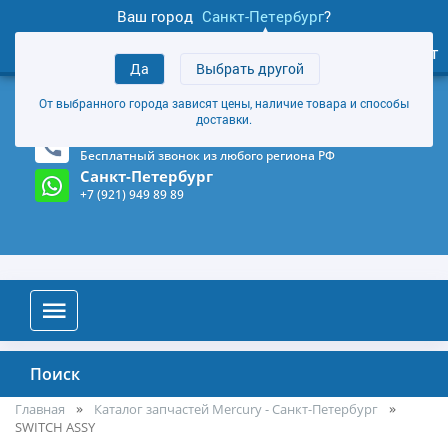
Ваш город
Санкт-Петербург
?
1
0
Личный кабинет
Да
Выбрать другой
товаров
+7 (921) 949 89 89
От выбранного города зависят цены, наличие товара и способы
Магазин и склад в Санкт-Петербурге
(Карта)
доставки.
8-800-555-85-81
Бесплатный звонок из любого региона РФ
Санкт-Петербург
+7 (921) 949 89 89
Поиск
Главная
Каталог запчастей Mercury - Санкт-Петербург
SWITCH ASSY