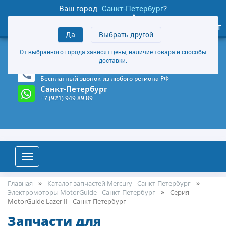
Ваш город
Санкт-Петербург
?
0
Личный кабинет
Да
Выбрать другой
товаров
+7 (921) 949 89 89
От выбранного города зависят цены, наличие товара и способы
Магазин и склад в Санкт-Петербурге
(Карта)
доставки.
8-800-555-85-81
Бесплатный звонок из любого региона РФ
Санкт-Петербург
+7 (921) 949 89 89
Главная
Каталог запчастей Mercury - Санкт-Петербург
Электромоторы MotorGuide - Санкт-Петербург
Серия
MotorGuide Lazer II - Санкт-Петербург
Запчасти для