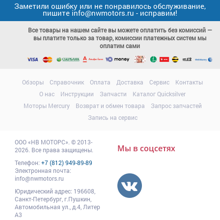
Заметили ошибку или не понравилось обслуживание,
пишите info@nwmotors.ru - исправим!
Все товары на нашем сайте вы можете оплатить без комиссий —
вы платите только за товар, комиссии платежных систем мы
оплатим сами
Обзоры
Справочник
Оплата
Доставка
Сервис
Контакты
О нас
Инструкции
Запчасти
Каталог Quicksilver
Моторы Mercury
Возврат и обмен товара
Запрос запчастей
Запись на сервис
ООО
«НВ МОТОРС»
.
© 2013-
Мы в соцсетях
2026. Все права защищены.
Телефон:
+7 (812) 949-89-89
Электронная почта:
info@nwmotors.ru
Юридический адрес:
196608
,
Санкт-Петербург,
г.Пушкин
,
Автомобильная ул., д.4, Литер
А3