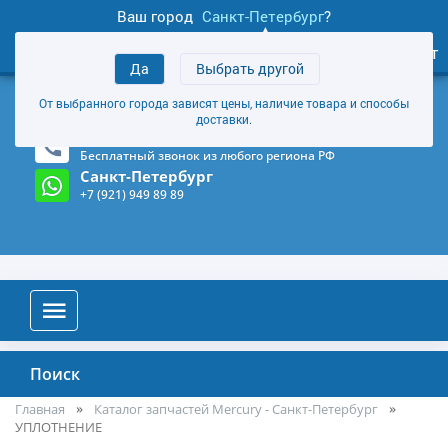
Ваш город
Санкт-Петербург
?
1
0
Личный кабинет
Да
Выбрать другой
товаров
+7 (921) 949 89 89
От выбранного города зависят цены, наличие товара и способы
Магазин и склад в Санкт-Петербурге
(Карта)
доставки.
8-800-555-85-81
Бесплатный звонок из любого региона РФ
Санкт-Петербург
+7 (921) 949 89 89
Поиск
Главная
Каталог запчастей Mercury - Санкт-Петербург
УПЛОТНЕНИЕ