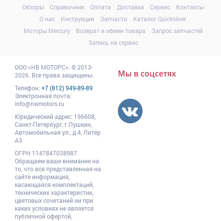
Обзоры
Справочник
Оплата
Доставка
Сервис
Контакты
О нас
Инструкции
Запчасти
Каталог Quicksilver
Моторы Mercury
Возврат и обмен товара
Запрос запчастей
Запись на сервис
ООО
«НВ МОТОРС»
.
© 2013-
Мы в соцсетях
2026. Все права защищены.
Телефон:
+7 (812) 949-89-89
Электронная почта:
info@nwmotors.ru
Юридический адрес:
196608
,
Санкт-Петербург,
г.Пушкин
,
Автомобильная ул., д.4, Литер
А3
ОГРН 1147847038987
Обращаем ваше внимание на
то, что вся представленная на
сайте информация,
касающаяся комплектаций,
технических характеристик,
цветовых сочетаний ни при
каких условиях не является
публичной офертой,