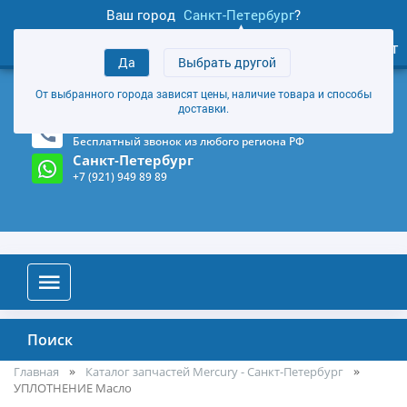
Ваш город
Санкт-Петербург
?
1
0
Личный кабинет
Да
Выбрать другой
товаров
+7 (921) 949 89 89
От выбранного города зависят цены, наличие товара и способы
Магазин и склад в Санкт-Петербурге
(Карта)
доставки.
8-800-555-85-81
Бесплатный звонок из любого региона РФ
Санкт-Петербург
+7 (921) 949 89 89
Поиск
Главная
Каталог запчастей Mercury - Санкт-Петербург
УПЛОТНЕНИЕ Масло