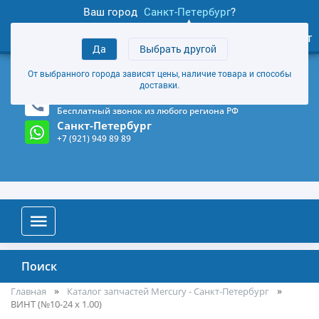
Ваш город
Санкт-Петербург
?
1
0
Личный кабинет
Да
Выбрать другой
товаров
+7 (921) 949 89 89
От выбранного города зависят цены, наличие товара и способы
Магазин и склад в Санкт-Петербурге
(Карта)
доставки.
8-800-555-85-81
Бесплатный звонок из любого региона РФ
Санкт-Петербург
+7 (921) 949 89 89
Поиск
Главная
Каталог запчастей Mercury - Санкт-Петербург
ВИНТ (№10-24 x 1.00)