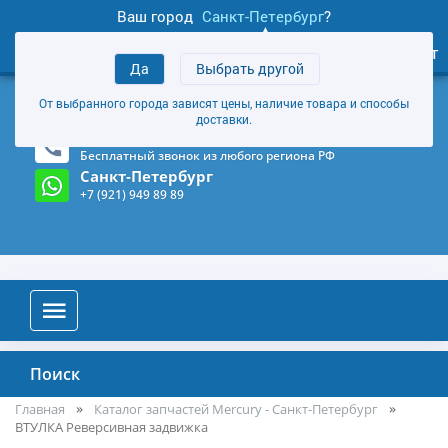
Ваш город
Санкт-Петербург
?
1
0
Личный кабинет
Да
Выбрать другой
товаров
+7 (921) 949 89 89
От выбранного города зависят цены, наличие товара и способы
Магазин и склад в Санкт-Петербурге
(Карта)
доставки.
8-800-555-85-81
Бесплатный звонок из любого региона РФ
Санкт-Петербург
+7 (921) 949 89 89
Поиск
Главная
Каталог запчастей Mercury - Санкт-Петербург
ВТУЛКА Реверсивная задвижка