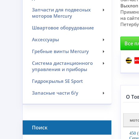
Выхлоп
Запчасти для подвесных
Примен
моторов Mercury
на сайт
Петербу
Швартовое оборудование
Аксессуары
Все п
Гребные винты Mercury
Система дистанционного
управления и приборы
Гидрокрылья SE Sport
Запасные части б/у
О То
мот
Поиск
450 
Сери