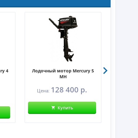
ry 4
Лодочный мотор Mercury 5
Лодочны
MH
128 400 р.
Цена:
Цен
Купить