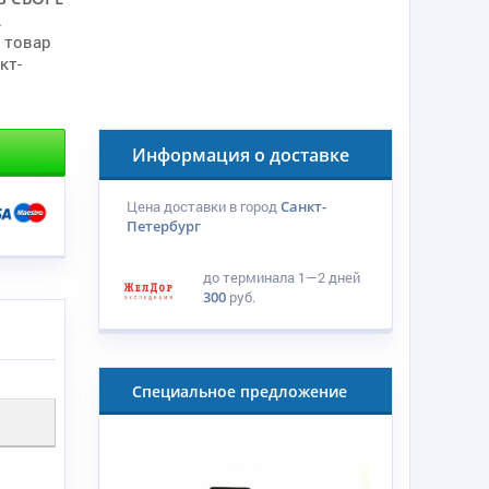
.
 товар
кт-
Информация о доставке
Цена доставки в город
Санкт-
Петербург
до терминала
1—2 дней
300
руб.
Специальное предложение