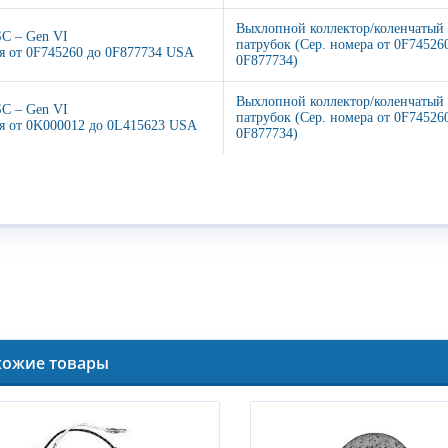
Выхлопной коллектор/коленчатый
SC – Gen VI
патрубок (Сер. номера от 0F74526
я от 0F745260 до 0F877734 USA
0F877734)
Выхлопной коллектор/коленчатый
SC – Gen VI
патрубок (Сер. номера от 0F74526
я от 0K000012 до 0L415623 USA
0F877734)
хожие товары