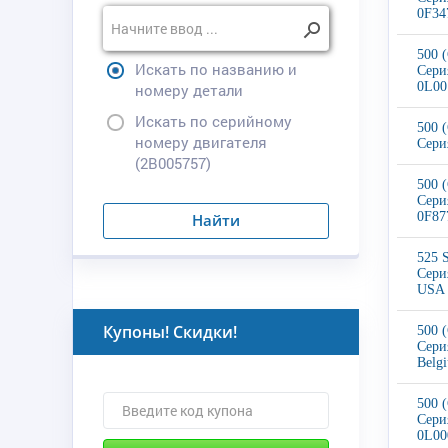
0F34
500 
Искать по названию и
Сери
0L001
номеру детали
Искать по серийному
500 
номеру двигателя
Сери
(2B005757)
500 
Сери
0F87
Найти
525 
Сери
USA
Купоны! Скидки!
500 
Сери
Belg
500 
Сери
0L00