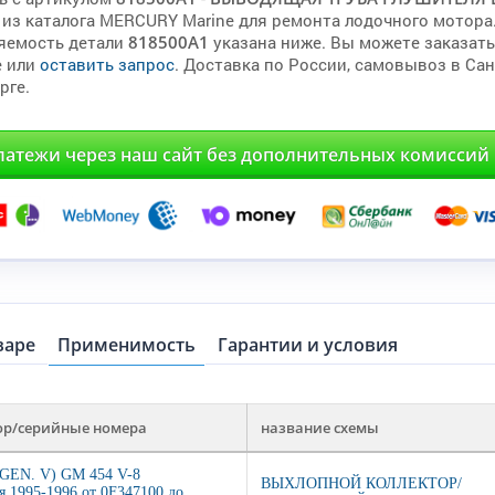
из каталога MERCURY Marine для ремонта лодочного мотора
яемость детали
818500A1
указана ниже. Вы можете заказать
е или
оставить запрос
. Доставка по России, самовывоз в Сан
рге.
латежи через наш сайт без дополнительных комиссий
варе
Применимость
Гарантии и условия
ор/серийные номера
название схемы
(GEN. V) GM 454 V-8
ВЫХЛОПНОЙ КОЛЛЕКТОР/
я 1995-1996 от 0F347100 до