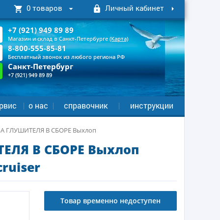
0 товаров
Личный кабинет
+7 (921) 949 89 89
Магазин и склад в Санкт-Петербурге
(Карта)
8-800-555-85-81
Бесплатный звонок из любого региона РФ
Санкт-Петербург
+7 (921) 949 89 89
рвис
о нас
справочник
инструкции
А ГЛУШИТЕЛЯ В СБОРЕ Выхлоп
ЕЛЯ В СБОРЕ Выхлоп
ruiser
Товар временно недоступен