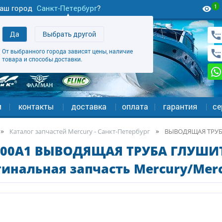
1
аш город
Санкт-Петербург
?
Да
Выбрать другой
От выбранного города зависят цены, наличие
товара и способы доставки.
и
контакты
доставка
оплата
гарантия
се
Каталог запчастей Mercury - Санкт-Петербург
ВЫВОДЯЩАЯ ТРУБ
500A1 ВЫВОДЯЩАЯ ТРУБА ГЛУШИТ
инальная запчасть Mercury/Merc