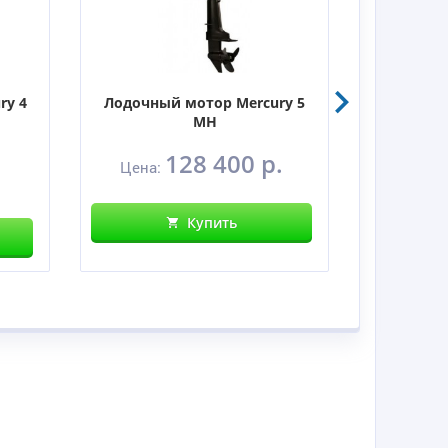
ry 4
Лодочный мотор Mercury 5
Лодочны
MH
128 400 р.
Цена:
Цен
Купить