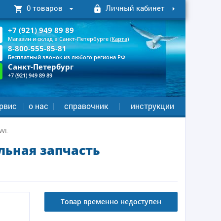
0 товаров
Личный кабинет
+7 (921) 949 89 89
Магазин и склад в Санкт-Петербурге
(Карта)
8-800-555-85-81
Бесплатный звонок из любого региона РФ
Санкт-Петербург
+7 (921) 949 89 89
рвис
о нас
справочник
инструкции
WL
ьная запчасть
Товар временно недоступен