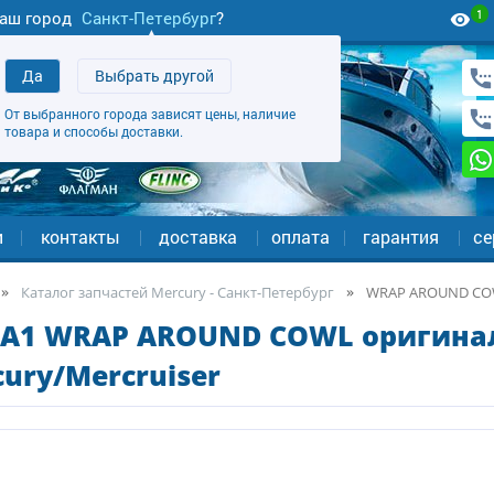
1
аш город
Санкт-Петербург
?
Да
Выбрать другой
От выбранного города зависят цены, наличие
товара и способы доставки.
и
контакты
доставка
оплата
гарантия
се
Каталог запчастей Mercury - Санкт-Петербург
WRAP AROUND CO
5A1 WRAP AROUND COWL оригинал
ury/Mercruiser