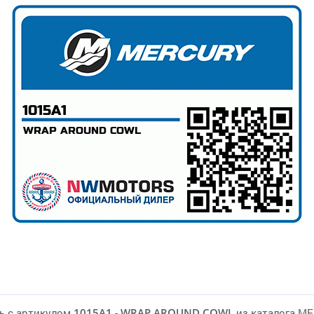
ь с артикулом
1015A1
-
WRAP AROUND COWL
из каталога M