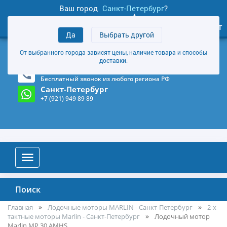
Ваш город
Санкт-Петербург
?
1
0
Личный кабинет
Да
Выбрать другой
товаров
+7 (921) 949 89 89
От выбранного города зависят цены, наличие товара и способы
Магазин и склад в Санкт-Петербурге
(Карта)
доставки.
8-800-555-85-81
Бесплатный звонок из любого региона РФ
Санкт-Петербург
+7 (921) 949 89 89
Поиск
Главная
Лодочные моторы MARLIN - Санкт-Петербург
2-х
тактные моторы Marlin - Санкт-Петербург
Лодочный мотор
Marlin MP 30 AMHS