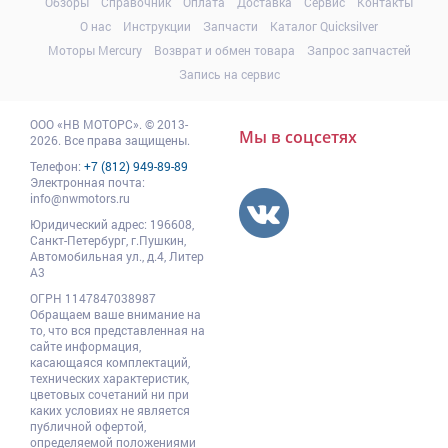
Обзоры
Справочник
Оплата
Доставка
Сервис
Контакты
О нас
Инструкции
Запчасти
Каталог Quicksilver
Моторы Mercury
Возврат и обмен товара
Запрос запчастей
Запись на сервис
ООО
«НВ МОТОРС»
.
© 2013-
Мы в соцсетях
2026. Все права защищены.
Телефон:
+7 (812) 949-89-89
Электронная почта:
info@nwmotors.ru
Юридический адрес:
196608
,
Санкт-Петербург,
г.Пушкин
,
Автомобильная ул., д.4, Литер
А3
ОГРН 1147847038987
Обращаем ваше внимание на
то, что вся представленная на
сайте информация,
касающаяся комплектаций,
технических характеристик,
цветовых сочетаний ни при
каких условиях не является
публичной офертой,
определяемой положениями