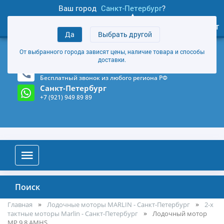
Ваш город
Санкт-Петербург
?
1
0
Личный кабинет
Да
Выбрать другой
товаров
+7 (921) 949 89 89
От выбранного города зависят цены, наличие товара и способы
Магазин и склад в Санкт-Петербурге
(Карта)
доставки.
8-800-555-85-81
Бесплатный звонок из любого региона РФ
Санкт-Петербург
+7 (921) 949 89 89
Поиск
Главная
Лодочные моторы MARLIN - Санкт-Петербург
2-х
тактные моторы Marlin - Санкт-Петербург
Лодочный мотор
MP 9.8 AMHS