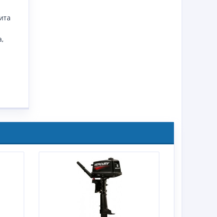
ита
,