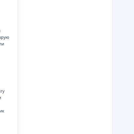
я
орую
ли
ry
и
ик