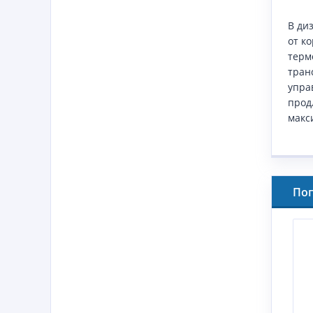
В ди
от к
терм
тран
упра
прод
макс
По