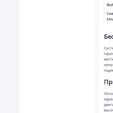
Вы
Сов
Sma
Бе
Сист
гара
жест
непр
лодо
Пр
Легк
идеа
двиг
высо