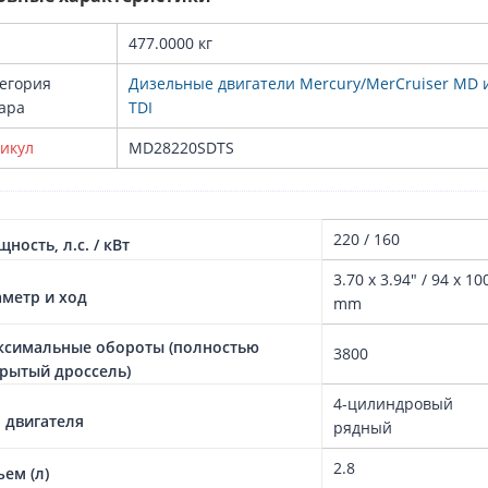
477.0000 кг
егория
Дизельные двигатели Mercury/MerCruiser MD 
ара
TDI
икул
MD28220SDTS
220 / 160
ность, л.с. / кВт
3.70 x 3.94" / 94 x 10
метр и ход
mm
симальные обороты (полностью
3800
рытый дроссель)
4-цилиндровый
 двигателя
рядный
2.8
ем (л)