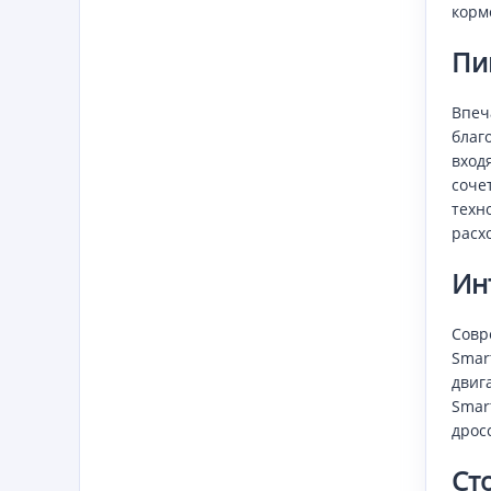
корм
Пи
Впеч
благ
вход
соче
техн
расх
Ин
Совр
Smar
двиг
Smar
дрос
Ст