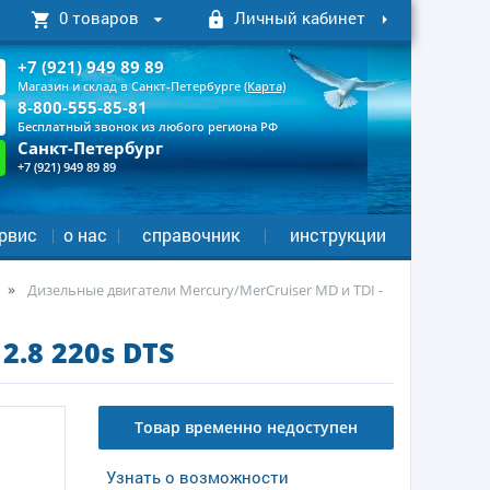
0 товаров
Личный кабинет
+7 (921) 949 89 89
Магазин и склад в Санкт-Петербурге
(Карта)
8-800-555-85-81
Бесплатный звонок из любого региона РФ
Санкт-Петербург
+7 (921) 949 89 89
рвис
о нас
справочник
инструкции
Дизельные двигатели Mercury/MerCruiser MD и TDI -
.8 220s DTS
Товар временно недоступен
Узнать о возможности