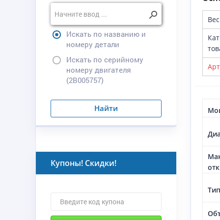
Вес
Искать по названию и
Кат
номеру детали
тов
Искать по серийному
Арт
номеру двигателя
(2B005757)
Найти
Мощ
Диа
Мак
Купоны! Скидки!
отк
Тип
Объ