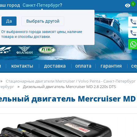
1
аш город
Санкт-Петербург
?
Да
Выбрать другой
От выбранного города зависят цены, наличие
товара и способы доставки.
и
контакты
доставка
оплата
гарантия
се
Стационарные двигатели Mercruiser / Volvo Penta - Санкт-Петербург
тербург
Дизельный двигатель Mercruiser MD 2.8 220s DTS
льный двигатель Mercruiser MD 2