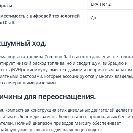
EPA Tier 2
бросы
местимость с цифровой технологией
Да
rtCraft
сшумный ход.
ема впрыска топлива Common Rail высокого давления не только
нтирует низкий расход топлива, но и сводит шум, вибрацию и
кость (NVH) к минимуму, вместе с дымом и неприятным запахом 
иятными факторами, которые ассоциируются у многих владель
к со вчерашними дизелями.
ичины для переоснащения.
ая, компактная конструкция этих дизельных двигателей делает 
льным выбором для замены более старых, прожорливых бензи
ателей. Полный диапазон приводов Mercury обеспечивает
чайшую универсальность для владельцев лодок с