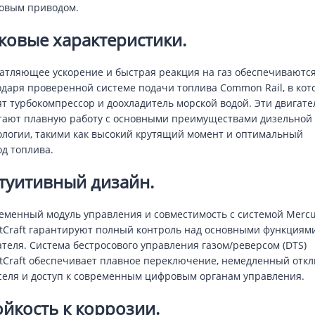
овым приводом.
ковые характеристики.
атляющее ускорение и быстрая реакция на газ обеспечиваютс
одаря проверенной системе подачи топлива Common Rail, в кот
ят турбокомпрессор и доохладитель морской водой. Эти двигате
тают плавную работу с основными преимуществами дизельной
ологии, такими как высокий крутящий момент и оптимальный
од топлива.
туитивный дизайн.
еменный модуль управления и совместимость с системой Mercu
tCraft гарантируют полный контроль над основными функциям
ателя. Система бестросового управления газом/реверсом (DTS)
tCraft обеспечивает плавное переключение, немедленный откл
селя и доступ к современным цифровым органам управления.
ойкость к коррозии.