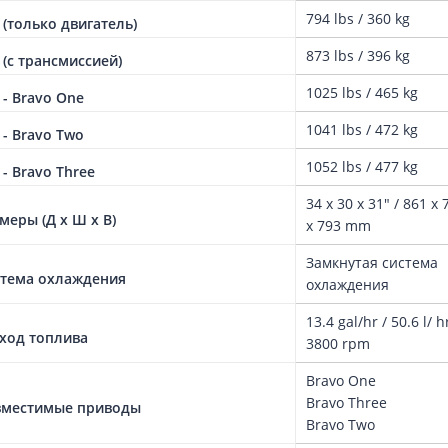
794 lbs / 360 kg
 (только двигатель)
873 lbs / 396 kg
 (с трансмиссией)
1025 lbs / 465 kg
 - Bravo One
1041 lbs / 472 kg
 - Bravo Two
1052 lbs / 477 kg
 - Bravo Three
34 x 30 x 31" / 861 x 
меры (Д x Ш x В)
x 793 mm
Замкнутая система
тема охлаждения
охлаждения
13.4 gal/hr / 50.6 l/ 
ход топлива
3800 rpm
Bravo One
Bravo Three
вместимые приводы
Bravo Two