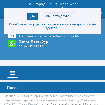
Ваш город
Санкт-Петербург
?
1
0
Личный кабинет
Да
Выбрать другой
товаров
+7 (921) 949 89 89
От выбранного города зависят цены, наличие товара и способы
Магазин и склад в Санкт-Петербурге
(Карта)
доставки.
8-800-555-85-81
Бесплатный звонок из любого региона РФ
Санкт-Петербург
+7 (921) 949 89 89
Поиск
Главная
Стационарные двигатели Mercruiser / Volvo Penta -
Санкт-Петербург
Дизельные двигатели Mercury/MerCruiser
MD и TDI - Санкт-Петербург
Дизельный двигатель Mercruiser