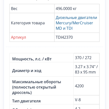
Вес
496.0000 кг
Дизельные двигатели
Категория товара
Mercury/MerCruiser
MD и TDI
Артикул
TDI42370
370 / 272
Мощность, л.с. / кВт
3.27 x 3.74" /
Диаметр и ход
83 x 95 mm
Максимальные обороты
4200
(полностью открытый
дроссель)
V-8
Тип двигателя
4.2