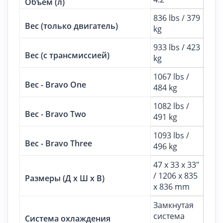
Объем (л)
836 lbs / 379
Вес (только двигатель)
kg
933 lbs / 423
Вес (с трансмиссией)
kg
1067 lbs /
Вес - Bravo One
484 kg
1082 lbs /
Вес - Bravo Two
491 kg
1093 lbs /
Вес - Bravo Three
496 kg
47 x 33 x 33"
/ 1206 x 835
Размеры (Д x Ш x В)
x 836 mm
Замкнутая
система
Система охлаждения