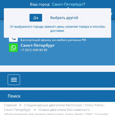
Ваш город
Санкт-Петербург
?
1
0
Личный кабинет
Да
Выбрать другой
товаров
+7 (921) 949 89 89
От выбранного города зависят цены, наличие товара и способы
Магазин и склад в Санкт-Петербурге
(Карта)
доставки.
8-800-555-85-81
Бесплатный звонок из любого региона РФ
Санкт-Петербург
+7 (921) 949 89 89
Поиск
Главная
Стационарные двигатели Mercruiser / Volvo Penta -
Санкт-Петербург
Новые двигатели без навесного
оборудования для замены Mercruiser, Volvo Penta, OMC, Crusader,