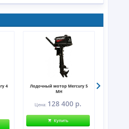
ry 4
Лодочный мотор Mercury 5
Лодочны
MH
128 400 р.
Цена:
Цен
Купить