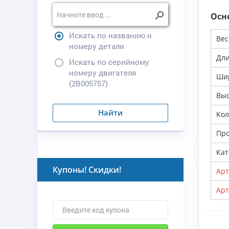
Осн
Искать по названию и
Вес
номеру детали
Дл
Искать по серийному
номеру двигателя
Ши
(2B005757)
Выс
Найти
Кол
Про
Кат
Купоны! Скидки!
Арт
Арт