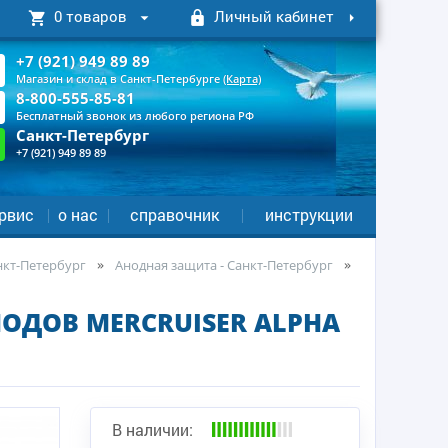
0 товаров
Личный кабинет
+7 (921) 949 89 89
Магазин и склад в Санкт-Петербурге
(Карта)
8-800-555-85-81
Бесплатный звонок из любого региона РФ
Санкт-Петербург
+7 (921) 949 89 89
рвис
о нас
справочник
инструкции
анкт-Петербург
Анодная защита - Санкт-Петербург
ОДОВ MERCRUISER ALPHA
В наличии: