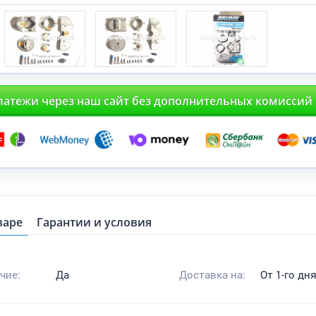
латежи через наш сайт без дополнительных комиссий
варе
Гарантии и условия
чие:
Да
Доставка на:
От 1-го дн