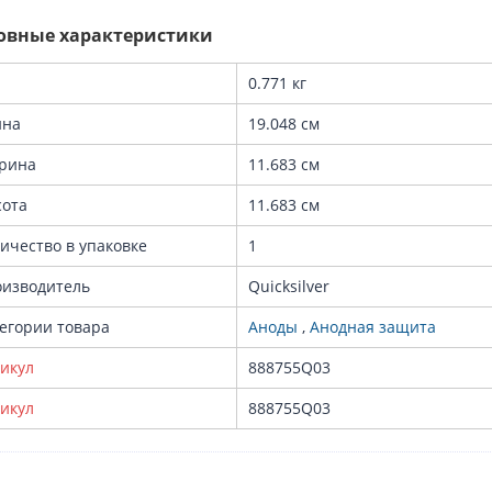
овные характеристики
0.771 кг
ина
19.048 см
рина
11.683 см
ота
11.683 см
ичество в упаковке
1
изводитель
Quicksilver
егории товара
Аноды
,
Анодная защита
икул
888755Q03
икул
888755Q03