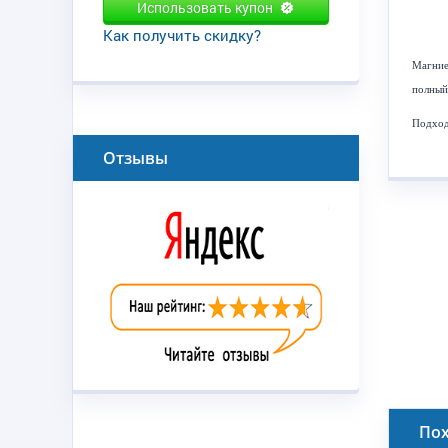
Использовать купон
Как получить скидку?
Магние
полный 
Подход
Отзывы
По