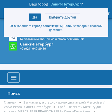
Ваш город
Санкт-Петербург
?
1
0
Личный кабинет
Да
Выбрать другой
товаров
+7 (921) 949 89 89
От выбранного города зависят цены, наличие товара и способы
Магазин и склад в Санкт-Петербурге
(Карта)
доставки.
8-800-555-85-81
Бесплатный звонок из любого региона РФ
Санкт-Петербург
+7 (921) 949 89 89
Поиск
Главная
Запчасти для стационарных двигателей Mercruiser /
Volvo Penta - Санкт-Петербург
Гребные винты Mercury для
колонок MERCRUISER BRAVO THREE 3 - Санкт-Петербург