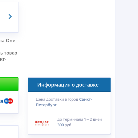
pha One
ь товар
кт-
Информация о доставке
Цена доставки в город
Санкт-
Петербург
до терминала
1—2 дней
300
руб.