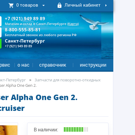
0 товаров
Личный кабинет
+7 (921) 949 89 89
Магазин и склад в Санкт-Петербурге
(Карта)
8-800-555-85-81
Бесплатный звонок из любого региона РФ
Санкт-Петербург
+7 (921) 949 89 89
рвис
о нас
справочник
инструкции
анкт-Петербург
Запчасти для поворотно-откидных
er Alpha One Gen 2.
er Alpha One Gen 2.
ruiser
В наличии: