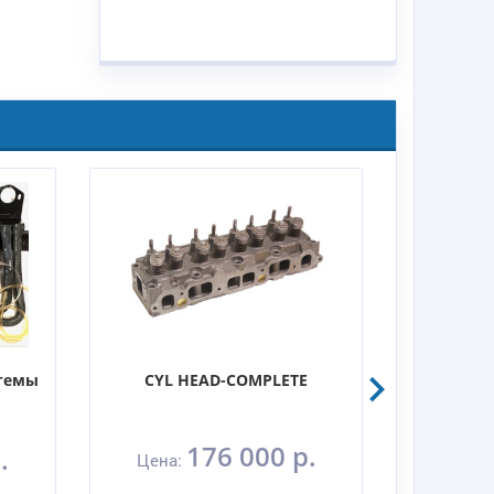
стемы
CYL HEAD-COMPLETE
Комплек
176 000 р.
.
Цена:
Цена: