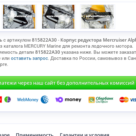
ь с артикулом
815822A30
-
Корпус редуктора Mercruiser Al
з каталога MERCURY Marine для ремонта лодочного мотора.
яемость детали
815822A30
указана ниже. Вы можете заказат
е или
оставить запрос
. Доставка по России, самовывоз в Сан
рге.
латежи через наш сайт без дополнительных комиссий
варе
Применимость
Гарантии и условия