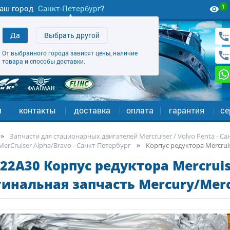
1
аш город
Санкт-Петербург
?
Да
Выбрать другой
От выбранного города зависят цены, наличие
товара и способы доставки.
и
контакты
доставка
оплата
гарантия
се
Запчасти для стационарных двигателей Mercruiser / Volvo Penta - С
erCruiser Alpha/Bravo - Санкт-Петербург
Корпус редуктора Mercruis
22A30 Корпус редуктора Mercruis
инальная запчасть Mercury/Merc