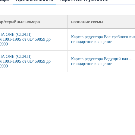
ор/серийные номера
название схемы
A ONE (GEN.II)
Картер редуктора Вал гребного ви
я 1991-1995 от 0D469859 до
стандартное вращение
9999
A ONE (GEN.II)
Картер редуктора Ведущий вал –
я 1991-1995 от 0D469859 до
стандартное вращение
9999