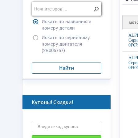
Искать по названию и
мот
номеру детали
ALPH
Искать по серийному
Сери
номеру двигателя
0F67
(2B005757)
ALPH
Сери
Найти
0F67
Купоны! Скидки!