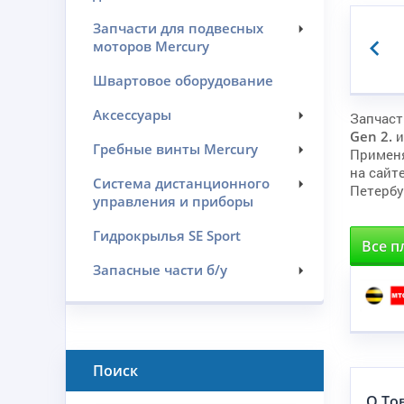
Запчасти для подвесных
моторов Mercury
Швартовое оборудование
Аксессуары
Запчаст
Gen 2.
и
Гребные винты Mercury
Примен
на сайт
Система дистанционного
Петербу
управления и приборы
Гидрокрылья SE Sport
Все п
Запасные части б/у
Поиск
О То