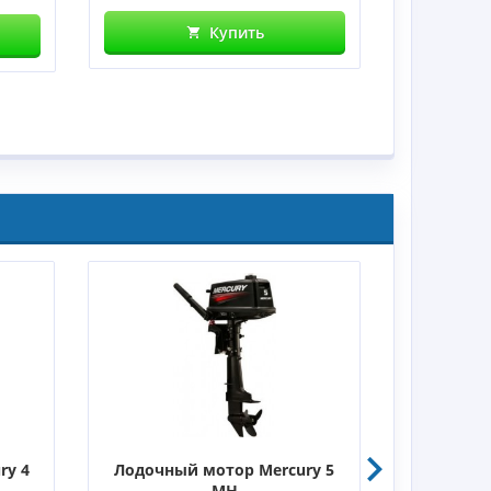
Купить
ry 4
Лодочный мотор Mercury 5
Лодочны
MH