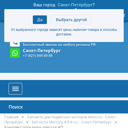
Ваш город
Санкт-Петербург
?
1
0
Личный кабинет
Да
Выбрать другой
товаров
+7 (921) 949 89 89
От выбранного города зависят цены, наличие товара и способы
Магазин и склад в Санкт-Петербурге
(Карта)
доставки.
8-800-555-85-81
Бесплатный звонок из любого региона РФ
Санкт-Петербург
+7 (921) 949 89 89
Поиск
Главная
Запчасти для подвесных моторов Mercury - Санкт-
Петербург
Запчасти Mercury 4-5-6 л.с. - Санкт-Петербург
Комплект прокладок mercury 4/5