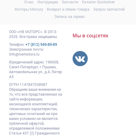
О нас
Инструкции
Запчасти
Каталог Quicksilver
Моторы Mercury
Возврат и обмен товара
Запрос запчастей
Запись на сервис
ООО
«НВ МОТОРС»
.
© 2013-
Мы в соцсетях
2026. Все права защищены.
Телефон:
+7 (812) 949-89-89
Электронная почта:
info@nwmotors.ru
Юридический адрес:
196608
,
Санкт-Петербург,
г.Пушкин
,
Автомобильная ул., д.4, Литер
А3
ОГРН 1147847038987
Обращаем ваше внимание на
то, что вся представленная на
сайте информация,
касающаяся комплектаций,
технических характеристик,
цветовых сочетаний ни при
каких условиях не является
публичной офертой,
определяемой положениями
Статьи 437 (2) Гражданского