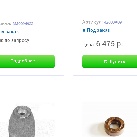
Артикул:
42600A09
икул:
8M0094922
Под заказ
од заказ
а:
по запросу
6 475 р.
Цена:
Подробнее
Купить