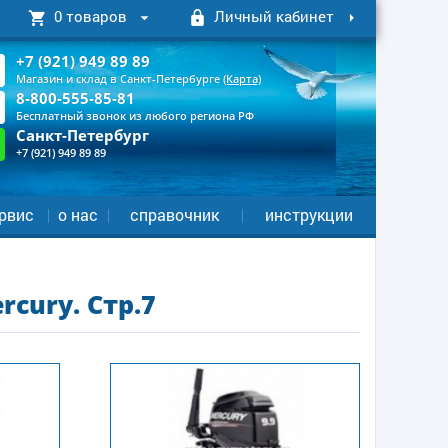
0 товаров
Личный кабинет
+7 (921) 949 89 89
Магазин и склад в Санкт-Петербурге
(Карта)
8-800-555-85-81
Бесплатный звонок из любого региона РФ
Санкт-Петербург
+7 (921) 949 89 89
рвис
о нас
справочник
инструкции
cury. Стр.7