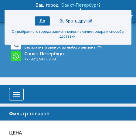
Ваш город
Санкт-Петербург
?
0
Личный кабинет
Да
Выбрать другой
товаров
+7 (921) 949 89 89
От выбранного города зависят цены, наличие товара и способы
Магазин и склад в Санкт-Петербурге
(Карта)
доставки.
8-800-555-85-81
Бесплатный звонок из любого региона РФ
Санкт-Петербург
+7 (921) 949 89 89
Фильтр товаров
ЦЕНА