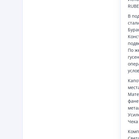
RUBE
В по
стал
Бура
Конс
подв
По ж
гусе
опер
усло
Капо
мест
Мате
фане
мета
Усил
Чека
Комп
Свет