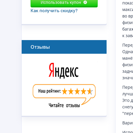
Использовать купон
пока
макс
Как получить скидку?
во в
физи
бага
к за
Пере
Отзывы
Одна
манё
физи
задн
знач
Пере
лучш
Это 
снег
"пер
Вари
Испо