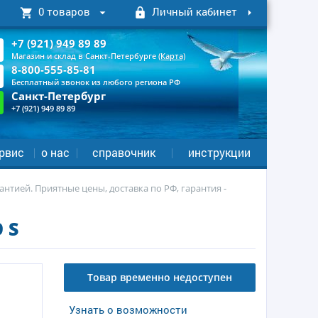
0 товаров
Личный кабинет
+7 (921) 949 89 89
Магазин и склад в Санкт-Петербурге
(Карта)
8-800-555-85-81
Бесплатный звонок из любого региона РФ
Санкт-Петербург
+7 (921) 949 89 89
рвис
о нас
справочник
инструкции
нтией. Приятные цены, доставка по РФ, гарантия -
 S
Товар временно недоступен
Узнать о возможности