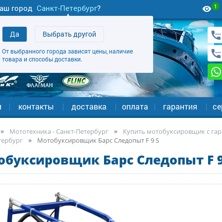
1
аш город
Санкт-Петербург
?
Да
Выбрать другой
От выбранного города зависят цены, наличие
товара и способы доставки.
и
контакты
доставка
оплата
гарантия
се
Мототехника - Санкт-Петербург
Купить мотобуксировщик с гара
тербург
Мотобуксировщик Барс Следопыт F 9 S
обуксировщик Барс Следопыт F 9