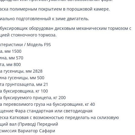
аска полимерным покрытием в порошковой камере.
иально подготовленный к зиме двигатель.
буксировщик оборудован дисковым механическим тормозом с
цией стояночного тормоза.
ктеристики / Модель F9S
а, мм 1500
на, мм 570
та, мм 800
а гусеницы, мм 2828
на гусеницы, мм 500
та грунтозацепа, мм 21
а буксировщика, кг 100
а буксируемого прицепа, кг 200
а перевозимого груза на буксировщике, кг 40
щение Фара стандартная или светодиодная
еска Катковая с возможностью переделать на склизовую
щий вал (Привод) Передний
смиссия Вариатор Сафари