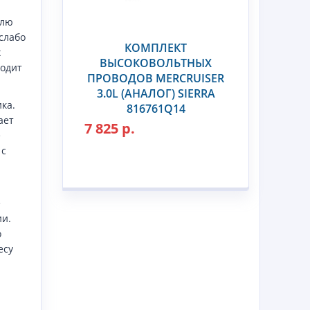
елю
слабо
КОМПЛЕКТ
х
ВЫСОКОВОЛЬТНЫХ
водит
ПРОВОДОВ MERCRUISER
3.0L (АНАЛОГ) SIERRA
ка.
816761Q14
ает
7 825 р.
е
 с
е
и.
о
есу