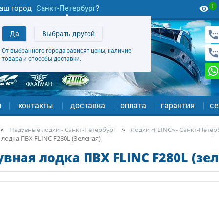
1
аш город
Санкт-Петербург
?
Да
Выбрать другой
От выбранного города зависят цены, наличие
товара и способы доставки.
и
контакты
доставка
оплата
гарантия
се
Надувные лодки - Санкт-Петербург
Лодки «FLINC» - Санкт-Петер
лодка ПВХ FLINC F280L (Зеленая)
вная лодка ПВХ FLINC F280L (зел