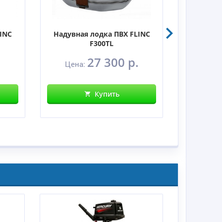
INC
Надувная лодка ПВХ FLINC
Надувна
F300ТL
.
27 300 р.
Цена:
Цена
Купить