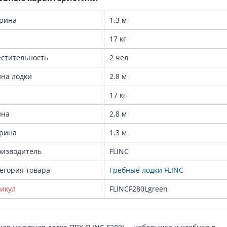
рина
1.3 м
17 кг
стительность
2 чел
на лодки
2.8 м
17 кг
ина
2.8 м
рина
1.3 м
изводитель
FLINC
егория товара
Гребные лодки FLINC
икул
FLINCF280Lgreen