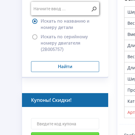
Ши
Искать по названию и
Вес
номеру детали
Вме
Искать по серийному
номеру двигателя
Дли
(2B005757)
Вес
Найти
Дл
Ши
Про
Купоны! Скидки!
Кат
Арт