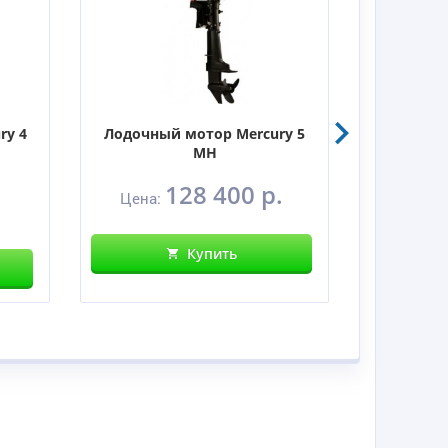
ry 4
Лодочный мотор Mercury 5
Лодочны
MH
128 400 р.
Цена:
Цен
Купить