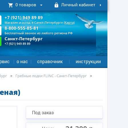
0 товаров
Личный кабинет
+7 (921) 949 89 89
Магазин и склад в Санкт-Петербурге
(Карта)
8-800-555-85-81
Бесплатный звонок из любого региона РФ
Санкт-Петербург
+7 (921) 949 89 89
рвис
о нас
справочник
инструкции
бург
Гребные лодки FLINC - Санкт-Петербург
еная)
Под заказ