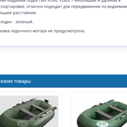
ная надувная лодка ПВХ FLINC F280L – небольшая и удобная в
спортировке, отлично подходит для передвижения по водоемам
льшие расстояния.
 лодки - зеленый.
новка лодочного мотора не предусмотрена.
хожие товары