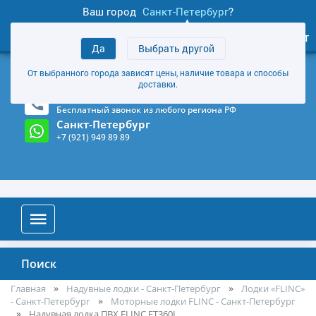
Ваш город
Санкт-Петербург
?
1
0
Личный кабинет
Да
Выбрать другой
товаров
+7 (921) 949 89 89
От выбранного города зависят цены, наличие товара и способы
Магазин и склад в Санкт-Петербурге
(Карта)
доставки.
8-800-555-85-81
Бесплатный звонок из любого региона РФ
Санкт-Петербург
+7 (921) 949 89 89
Поиск
Главная
Надувные лодки - Санкт-Петербург
Лодки «FLINC»
- Санкт-Петербург
Моторные лодки FLINC - Санкт-Петербург
Надувная лодка ПВХ FLINC FT360L