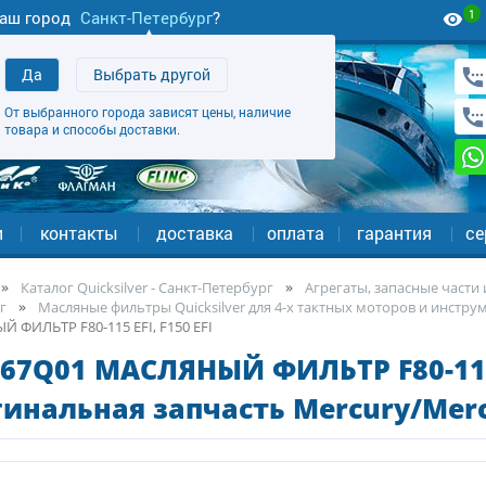
1
аш город
Санкт-Петербург
?
Да
Выбрать другой
От выбранного города зависят цены, наличие
товара и способы доставки.
и
контакты
доставка
оплата
гарантия
се
Каталог Quicksilver - Санкт-Петербург
Агрегаты, запасные части 
г
Масляные фильтры Quicksilver для 4-х тактных моторов и инстру
 ФИЛЬТР F80-115 EFI, F150 EFI
67Q01 МАСЛЯНЫЙ ФИЛЬТР F80-115 E
инальная запчасть Mercury/Merc