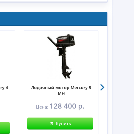
ry 4
Лодочный мотор Mercury 5
Лодочны
MH
128 400 р.
Цена:
Цен
Купить