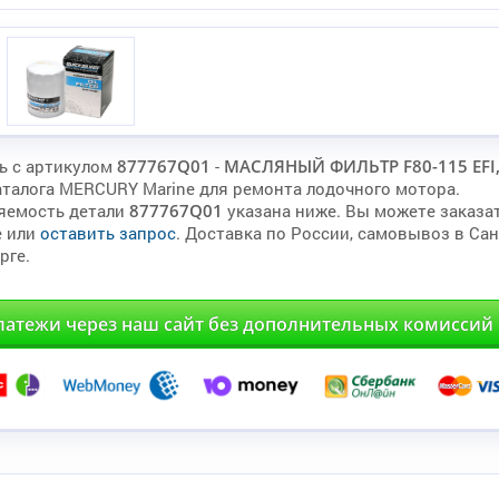
ь с артикулом
877767Q01
-
МАСЛЯНЫЙ ФИЛЬТР F80-115 EFI,
аталога MERCURY Marine для ремонта лодочного мотора.
яемость детали
877767Q01
указана ниже. Вы можете заказа
е или
оставить запрос
. Доставка по России, самовывоз в Сан
рге.
латежи через наш сайт без дополнительных комиссий