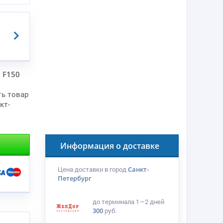
 F150
ть товар
кт-
Информация о доставке
Цена доставки в город
Санкт-
Петербург
до терминала
1—2 дней
300
руб.