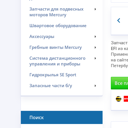
Запчасти для подвесных
моторов Mercury
Швартовое оборудование
Аксессуары
Запчаст
Гребные винты Mercury
EFI
из к
Примен
Система дистанционного
на сайт
управления и приборы
Петербу
Гидрокрылья SE Sport
Все п
Запасные части б/у
Поиск