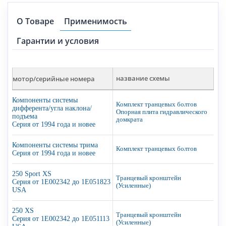
О Товаре
Применимость
Гарантии и условия
мотор/серийные номера
название схемы
Компоненты системы
Комплект транцевых болтов
дифферента/угла наклона/
Опорная плита гидравлического
подъема
домкрата
Серия от 1994 года и новее
Компоненты системы трима
Комплект транцевых болтов
Серия от 1994 года и новее
250 Sport XS
Транцевый кронштейн
Серия от 1E002342 до 1E051823
(Усиленные)
USA
250 XS
Транцевый кронштейн
Серия от 1E002342 до 1E051113
(Усиленные)