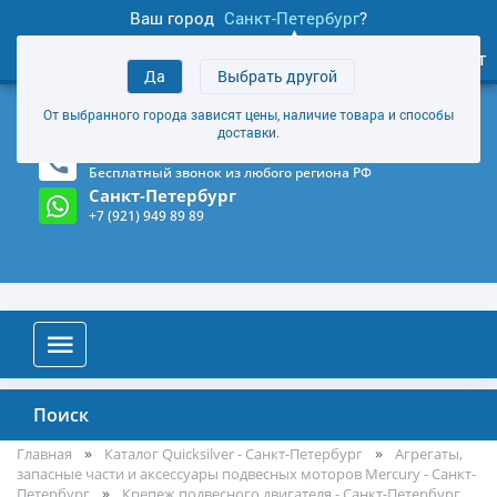
Ваш город
Санкт-Петербург
?
1
0
Личный кабинет
Да
Выбрать другой
товаров
+7 (921) 949 89 89
От выбранного города зависят цены, наличие товара и способы
Магазин и склад в Санкт-Петербурге
(Карта)
доставки.
8-800-555-85-81
Бесплатный звонок из любого региона РФ
Санкт-Петербург
+7 (921) 949 89 89
Поиск
Главная
Каталог Quicksilver - Санкт-Петербург
Агрегаты,
запасные части и аксессуары подвесных моторов Mercury - Санкт-
Петербург
Крепеж подвесного двигателя - Санкт-Петербург