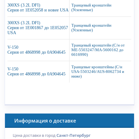
300XS (3.2L DFI)
Транцевый кронштейн
Серия от 1E052058 и новее USA
(Усиленные)
300XS (3.2L DFI)
Транцевый кронштейн
Серия от 1E001867 до 1E052057
(Усиленные)
USA
Транцевый кронштейн (С/н от
V-150
ME-5503247/MA-5600162 до
Серия от 4868998 до 0A904645
6616990)
Транцевые кронштейны (С/н
V-150
USA-5503246/AUS-8062734 и
Серия от 4868998 до 0A904645
ниже)
Информация о доставке
Цена доставки в город
Санкт-Петербург