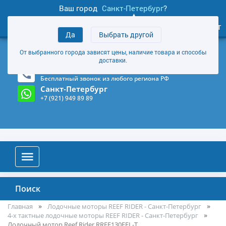
Ваш город
Санкт-Петербург
?
1
0
Личный кабинет
Да
Выбрать другой
товаров
+7 (921) 949 89 89
От выбранного города зависят цены, наличие товара и способы
Магазин и склад в Санкт-Петербурге
(Карта)
доставки.
8-800-555-85-81
Бесплатный звонок из любого региона РФ
Санкт-Петербург
+7 (921) 949 89 89
Поиск
Главная
Лодочные моторы REEF RIDER - Санкт-Петербург
4-х тактные лодочные моторы REEF RIDER - Санкт-Петербург
Лодочный мотор Reef Rider RREF130FEL-T