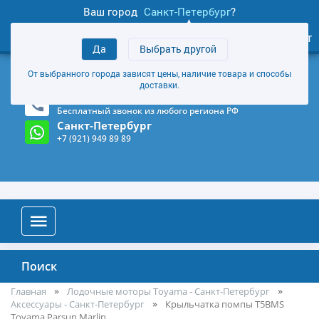
Ваш город
Санкт-Петербург
?
1
0
Личный кабинет
Да
Выбрать другой
товаров
+7 (921) 949 89 89
От выбранного города зависят цены, наличие товара и способы
Магазин и склад в Санкт-Петербурге
(Карта)
доставки.
8-800-555-85-81
Бесплатный звонок из любого региона РФ
Санкт-Петербург
+7 (921) 949 89 89
Поиск
Главная
Лодочные моторы Toyama - Санкт-Петербург
Аксессуары - Санкт-Петербург
Крыльчатка помпы T5BMS
Toyama,Parsun,Marlin