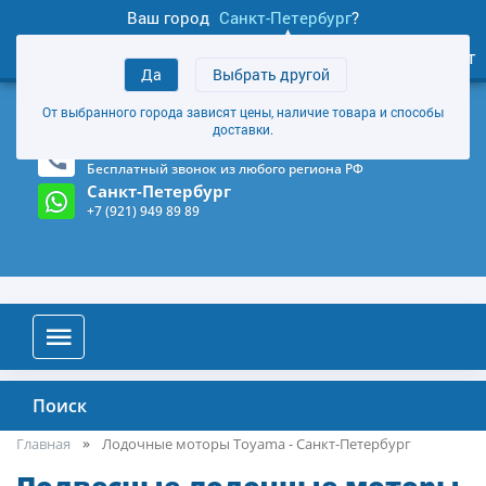
Ваш город
Санкт-Петербург
?
0
Личный кабинет
Да
Выбрать другой
товаров
+7 (921) 949 89 89
От выбранного города зависят цены, наличие товара и способы
Магазин и склад в Санкт-Петербурге
(Карта)
доставки.
8-800-555-85-81
Бесплатный звонок из любого региона РФ
Санкт-Петербург
+7 (921) 949 89 89
Поиск
Главная
Лодочные моторы Toyama - Санкт-Петербург