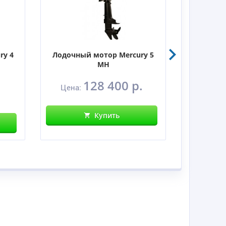
ry 4
Лодочный мотор Mercury 5
Лодочны
MH
128 400 р.
Цена:
Цен
Купить