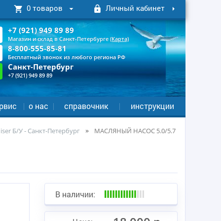
0 товаров
Личный кабинет
+7 (921) 949 89 89
Магазин и склад в Санкт-Петербурге
(Карта)
8-800-555-85-81
Бесплатный звонок из любого региона РФ
Санкт-Петербург
+7 (921) 949 89 89
рвис
о нас
справочник
инструкции
ser Б/У - Санкт-Петербург
МАСЛЯНЫЙ НАСОС 5.0/5.7
В наличии: