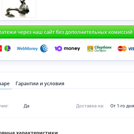
латежи через наш сайт без дополнительных комиссий
варе
Гарантии и условия
чие:
Да
Доставка на:
От 1-го дн
овные характеристики