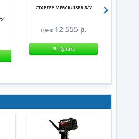
СТАРТЕР MERCRUISER Б/У
НАСОС 
/У
4.3/5.
12 555 р.
Цена:
Цена
Купить