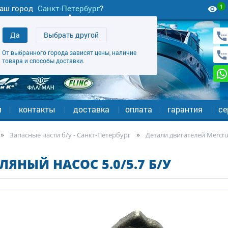
1
аш город
Санкт-Петербург
?
Да
Выбрать другой
От выбранного города зависят цены, наличие
товара и способы доставки.
и
контакты
доставка
оплата
гарантия
се
Запасные части б/у - Санкт-Петербург
Детали двигателей Mercrui
ЛЯНЫЙ НАСОС 5.0/5.7 Б/У