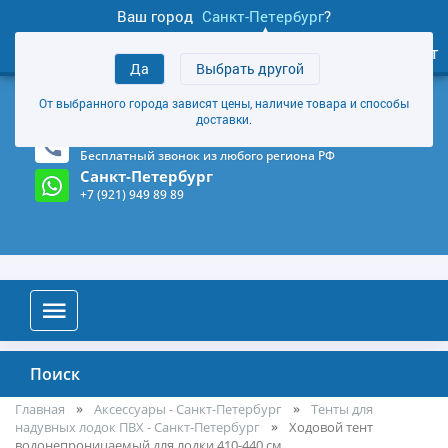
Ваш город
Санкт-Петербург
?
1
0
Личный кабинет
Да
Выбрать другой
товаров
+7 (921) 949 89 89
От выбранного города зависят цены, наличие товара и способы
Магазин и склад в Санкт-Петербурге
(Карта)
доставки.
8-800-555-85-81
Бесплатный звонок из любого региона РФ
Санкт-Петербург
+7 (921) 949 89 89
Поиск
Главная
Аксессуары - Санкт-Петербург
Тенты для
надувных лодок ПВХ - Санкт-Петербург
Ходовой тент
водонепроницаемый для лодки 410-440 см