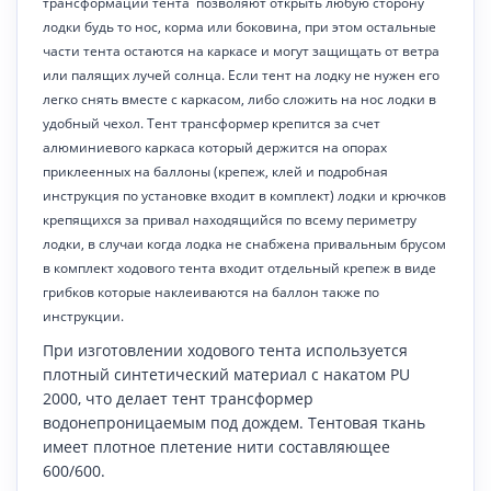
трансформации тента позволяют открыть любую сторону
лодки будь то нос, корма или боковина, при этом остальные
части тента остаются на каркасе и могут защищать от ветра
или палящих лучей солнца. Если тент на лодку не нужен его
легко снять вместе с каркасом, либо сложить на нос лодки в
удобный чехол. Тент трансформер крепится за счет
алюминиевого каркаса который держится на опорах
приклеенных на баллоны (крепеж, клей и подробная
инструкция по установке входит в комплект) лодки и крючков
крепящихся за привал находящийся по всему периметру
лодки, в случаи когда лодка не снабжена привальным брусом
в комплект ходового тента входит отдельный крепеж в виде
грибков которые наклеиваются на баллон также по
инструкции.
При изготовлении ходового тента используется
плотный синтетический материал с накатом PU
2000, что делает тент трансформер
водонепроницаемым под дождем. Тентовая ткань
имеет плотное плетение нити составляющее
600/600.