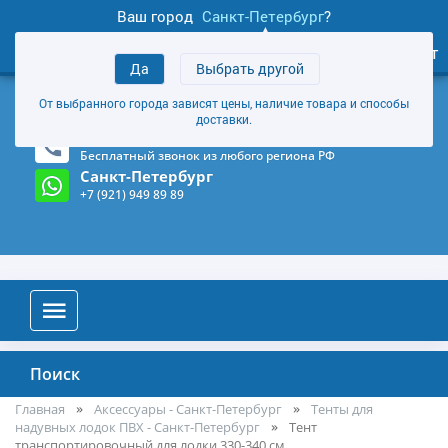
Ваш город
Санкт-Петербург
?
1
0
Личный кабинет
Да
Выбрать другой
товаров
+7 (921) 949 89 89
От выбранного города зависят цены, наличие товара и способы
Магазин и склад в Санкт-Петербурге
(Карта)
доставки.
8-800-555-85-81
Бесплатный звонок из любого региона РФ
Санкт-Петербург
+7 (921) 949 89 89
Поиск
Главная
Аксессуары - Санкт-Петербург
Тенты для
надувных лодок ПВХ - Санкт-Петербург
Тент
транспортировочный для лодки 330-340 см