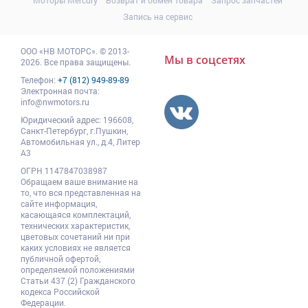
Моторы Mercury
Возврат и обмен товара
Запрос запчастей
Запись на сервис
ООО
«НВ МОТОРС»
.
© 2013-
Мы в соцсетях
2026. Все права защищены.
Телефон:
+7 (812) 949-89-89
Электронная почта:
info@nwmotors.ru
Юридический адрес:
196608
,
Санкт-Петербург,
г.Пушкин
,
Автомобильная ул., д.4, Литер
А3
ОГРН 1147847038987
Обращаем ваше внимание на
то, что вся представленная на
сайте информация,
касающаяся комплектаций,
технических характеристик,
цветовых сочетаний ни при
каких условиях не является
публичной офертой,
определяемой положениями
Статьи 437 (2) Гражданского
кодекса Российской
Федерации.