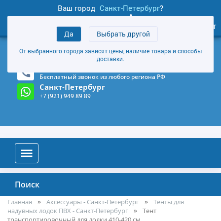
Ваш город
Санкт-Петербург
?
1
0
Личный кабинет
Да
Выбрать другой
товаров
+7 (921) 949 89 89
От выбранного города зависят цены, наличие товара и способы
Магазин и склад в Санкт-Петербурге
(Карта)
доставки.
8-800-555-85-81
Бесплатный звонок из любого региона РФ
Санкт-Петербург
+7 (921) 949 89 89
Поиск
Главная
Аксессуары - Санкт-Петербург
Тенты для
надувных лодок ПВХ - Санкт-Петербург
Тент
транспортировочный для лодки 410-420 см