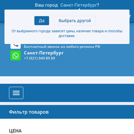
Ваш город
Санкт-Петербург
?
0
Личный кабинет
Да
Выбрать другой
товаров
+7 (921) 949 89 89
От выбранного города зависят цены, наличие товара и способы
Магазин и склад в Санкт-Петербурге
(Карта)
доставки.
8-800-555-85-81
Бесплатный звонок из любого региона РФ
Санкт-Петербург
+7 (921) 949 89 89
Фильтр товаров
ЦЕНА