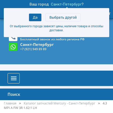
Ваш город
Санкт-Петербург
?
1
0
Личный кабинет
Да
Выбрать другой
товаров
+7 (921) 949 89 89
От выбранного города зависят цены, наличие товара и способы
Магазин и склад в Санкт-Петербурге
(Карта)
доставки.
8-800-555-85-81
Бесплатный звонок из любого региона РФ
Санкт-Петербург
+7 (921) 949 89 89
Поиск
Главная
Каталог запчастей Mercury - Санкт-Петербург
4.3
MPI A FW 3R 1.62:1 LH