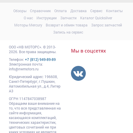
Обзоры
Справочник
Оплата
Доставка
Сервис
Контакты
О нас
Инструкции
Запчасти
Каталог Quicksilver
Моторы Mercury
Возврат и обмен товара
Запрос запчастей
Запись на сервис
ООО
«НВ МОТОРС»
.
© 2013-
Мы в соцсетях
2026. Все права защищены.
Телефон:
+7 (812) 949-89-89
Электронная почта:
info@nwmotors.ru
Юридический адрес:
196608
,
Санкт-Петербург,
г.Пушкин
,
Автомобильная ул., д.4, Литер
А3
ОГРН 1147847038987
Обращаем ваше внимание на
то, что вся представленная на
сайте информация,
касающаяся комплектаций,
технических характеристик,
цветовых сочетаний ни при
каких условиях не является