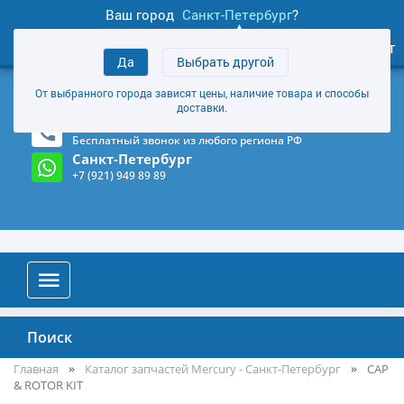
Ваш город
Санкт-Петербург
?
1
0
Личный кабинет
Да
Выбрать другой
товаров
+7 (921) 949 89 89
От выбранного города зависят цены, наличие товара и способы
Магазин и склад в Санкт-Петербурге
(Карта)
доставки.
8-800-555-85-81
Бесплатный звонок из любого региона РФ
Санкт-Петербург
+7 (921) 949 89 89
Поиск
Главная
Каталог запчастей Mercury - Санкт-Петербург
CAP
& ROTOR KIT