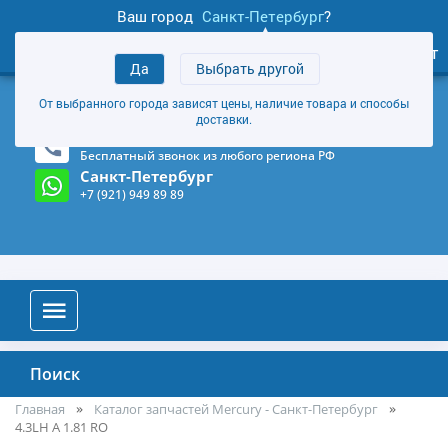
Ваш город
Санкт-Петербург
?
1
0
Личный кабинет
Да
Выбрать другой
товаров
+7 (921) 949 89 89
От выбранного города зависят цены, наличие товара и способы
Магазин и склад в Санкт-Петербурге
(Карта)
доставки.
8-800-555-85-81
Бесплатный звонок из любого региона РФ
Санкт-Петербург
+7 (921) 949 89 89
Поиск
Главная
Каталог запчастей Mercury - Санкт-Петербург
4.3LH A 1.81 RO