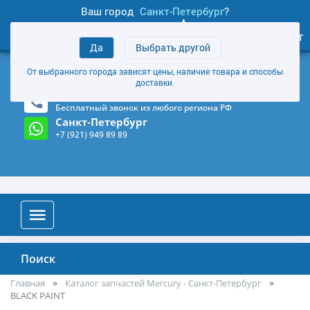
Ваш город
Санкт-Петербург
?
1
0
Личный кабинет
Да
Выбрать другой
товаров
+7 (921) 949 89 89
От выбранного города зависят цены, наличие товара и способы
Магазин и склад в Санкт-Петербурге
(Карта)
доставки.
8-800-555-85-81
Бесплатный звонок из любого региона РФ
Санкт-Петербург
+7 (921) 949 89 89
Поиск
Главная
Каталог запчастей Mercury - Санкт-Петербург
BLACK PAINT