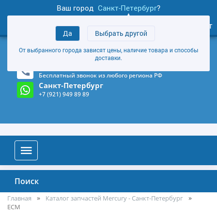
Ваш город
Санкт-Петербург
?
1
0
Личный кабинет
Да
Выбрать другой
товаров
+7 (921) 949 89 89
От выбранного города зависят цены, наличие товара и способы
Магазин и склад в Санкт-Петербурге
(Карта)
доставки.
8-800-555-85-81
Бесплатный звонок из любого региона РФ
Санкт-Петербург
+7 (921) 949 89 89
Поиск
Главная
Каталог запчастей Mercury - Санкт-Петербург
ECM