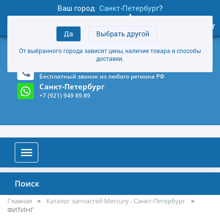
Ваш город
Санкт-Петербург
?
1
0
Личный кабинет
Да
Выбрать другой
товаров
+7 (921) 949 89 89
От выбранного города зависят цены, наличие товара и способы
Магазин и склад в Санкт-Петербурге
(Карта)
доставки.
8-800-555-85-81
Бесплатный звонок из любого региона РФ
Санкт-Петербург
+7 (921) 949 89 89
Поиск
Главная
Каталог запчастей Mercury - Санкт-Петербург
ФИТИНГ