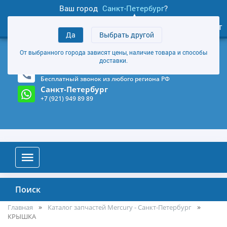
Ваш город
Санкт-Петербург
?
1
0
Личный кабинет
Да
Выбрать другой
товаров
+7 (921) 949 89 89
От выбранного города зависят цены, наличие товара и способы
Магазин и склад в Санкт-Петербурге
(Карта)
доставки.
8-800-555-85-81
Бесплатный звонок из любого региона РФ
Санкт-Петербург
+7 (921) 949 89 89
Поиск
Главная
Каталог запчастей Mercury - Санкт-Петербург
КРЫШКА