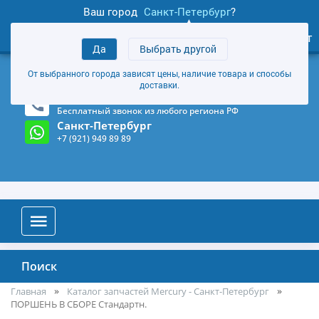
Ваш город
Санкт-Петербург
?
1
0
Личный кабинет
Да
Выбрать другой
товаров
+7 (921) 949 89 89
От выбранного города зависят цены, наличие товара и способы
Магазин и склад в Санкт-Петербурге
(Карта)
доставки.
8-800-555-85-81
Бесплатный звонок из любого региона РФ
Санкт-Петербург
+7 (921) 949 89 89
Поиск
Главная
Каталог запчастей Mercury - Санкт-Петербург
ПОРШЕНЬ В СБОРЕ Стандартн.