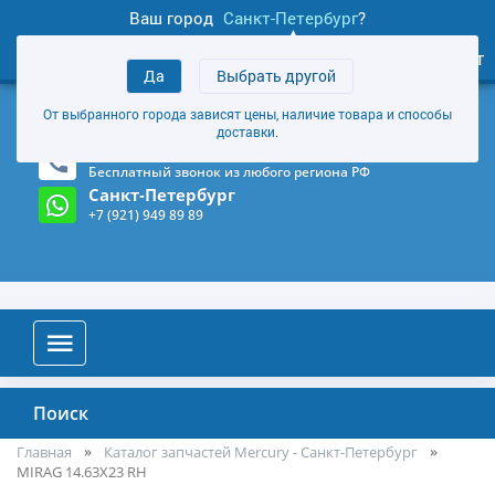
Ваш город
Санкт-Петербург
?
1
0
Личный кабинет
Да
Выбрать другой
товаров
+7 (921) 949 89 89
От выбранного города зависят цены, наличие товара и способы
Магазин и склад в Санкт-Петербурге
(Карта)
доставки.
8-800-555-85-81
Бесплатный звонок из любого региона РФ
Санкт-Петербург
+7 (921) 949 89 89
Поиск
Главная
Каталог запчастей Mercury - Санкт-Петербург
MIRAG 14.63X23 RH