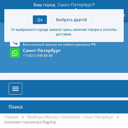
Ваш город
Санкт-Петербург
?
1
0
Личный кабинет
Да
Выбрать другой
товаров
+7 (921) 949 89 89
От выбранного города зависят цены, наличие товара и способы
Магазин и склад в Санкт-Петербурге
(Карта)
доставки.
8-800-555-85-81
Бесплатный звонок из любого региона РФ
Санкт-Петербург
+7 (921) 949 89 89
Поиск
Главная
Приборы Mercury / Quicksilver - Санкт-Петербург
Комплект тахометра Flagship