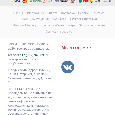
Обзоры
Справочник
Оплата
Доставка
Сервис
Контакты
О нас
Инструкции
Запчасти
Каталог Quicksilver
Моторы Mercury
Возврат и обмен товара
Запрос запчастей
Запись на сервис
ООО
«НВ МОТОРС»
.
© 2013-
Мы в соцсетях
2026. Все права защищены.
Телефон:
+7 (812) 949-89-89
Электронная почта:
info@nwmotors.ru
Юридический адрес:
196608
,
Санкт-Петербург,
г.Пушкин
,
Автомобильная ул., д.4, Литер
А3
ОГРН 1147847038987
Обращаем ваше внимание на
то, что вся представленная на
сайте информация,
касающаяся комплектаций,
технических характеристик,
цветовых сочетаний ни при