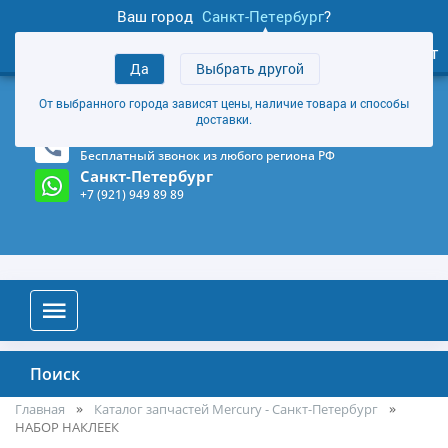
Ваш город
Санкт-Петербург
?
1
0
Личный кабинет
Да
Выбрать другой
товаров
+7 (921) 949 89 89
От выбранного города зависят цены, наличие товара и способы
Магазин и склад в Санкт-Петербурге
(Карта)
доставки.
8-800-555-85-81
Бесплатный звонок из любого региона РФ
Санкт-Петербург
+7 (921) 949 89 89
Поиск
Главная
Каталог запчастей Mercury - Санкт-Петербург
НАБОР НАКЛЕЕК