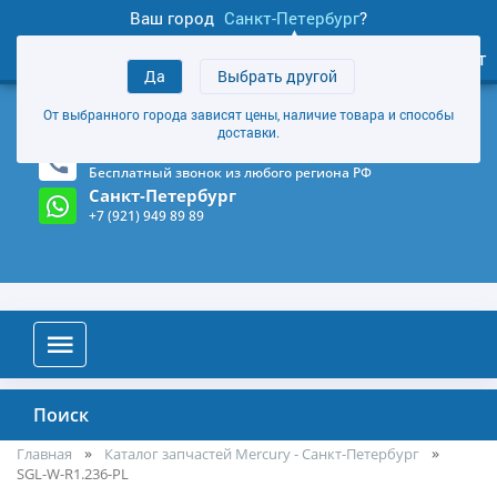
Ваш город
Санкт-Петербург
?
1
0
Личный кабинет
Да
Выбрать другой
товаров
+7 (921) 949 89 89
От выбранного города зависят цены, наличие товара и способы
Магазин и склад в Санкт-Петербурге
(Карта)
доставки.
8-800-555-85-81
Бесплатный звонок из любого региона РФ
Санкт-Петербург
+7 (921) 949 89 89
Поиск
Главная
Каталог запчастей Mercury - Санкт-Петербург
SGL-W-R1.236-PL