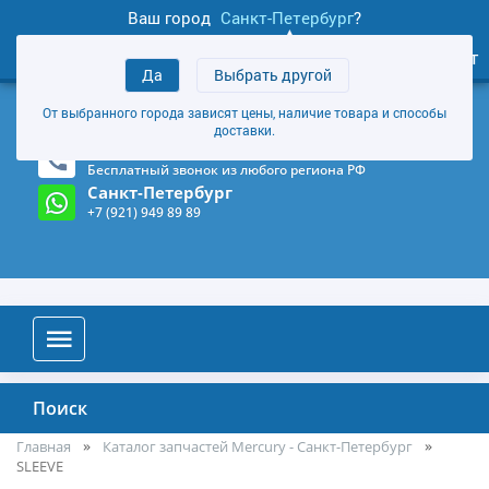
Ваш город
Санкт-Петербург
?
1
0
Личный кабинет
Да
Выбрать другой
товаров
+7 (921) 949 89 89
От выбранного города зависят цены, наличие товара и способы
Магазин и склад в Санкт-Петербурге
(Карта)
доставки.
8-800-555-85-81
Бесплатный звонок из любого региона РФ
Санкт-Петербург
+7 (921) 949 89 89
Поиск
Главная
Каталог запчастей Mercury - Санкт-Петербург
SLEEVE