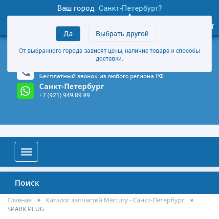
Ваш город
Санкт-Петербург
?
1
0
Личный кабинет
Да
Выбрать другой
товаров
+7 (921) 949 89 89
От выбранного города зависят цены, наличие товара и способы
Магазин и склад в Санкт-Петербурге
(Карта)
доставки.
8-800-555-85-81
Бесплатный звонок из любого региона РФ
Санкт-Петербург
+7 (921) 949 89 89
Поиск
Главная
Каталог запчастей Mercury - Санкт-Петербург
SPARK PLUG