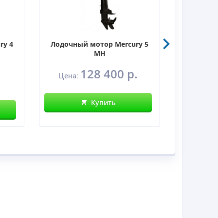
ry 4
Лодочный мотор Mercury 5
Лодочны
MH
128 400 р.
Цена:
Цен
Купить