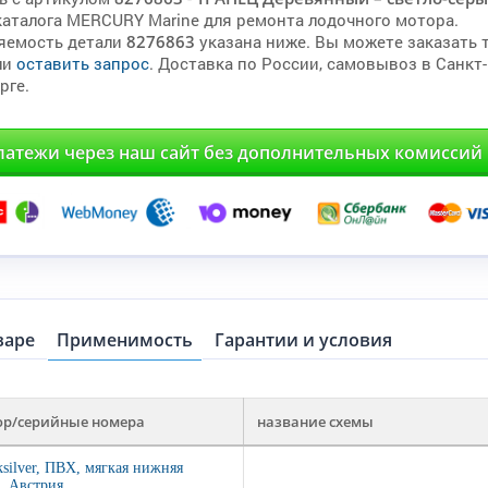
каталога MERCURY Marine для ремонта лодочного мотора.
яемость детали
8276863
указана ниже. Вы можете заказать 
ли
оставить запрос
. Доставка по России, самовывоз в Санкт-
рге.
латежи через наш сайт без дополнительных комиссий
варе
Применимость
Гарантии и условия
ор/серийные номера
название схемы
ksilver, ПВХ, мягкая нижняя
ь, Австрия