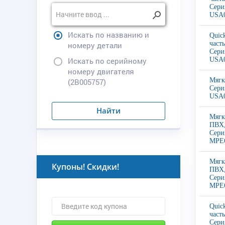
Сери
USA0
Искать по названию и
Quic
част
номеру детали
Сери
Искать по серийному
USA0
номеру двигателя
Мягк
(2B005757)
Сери
USA0
Найти
Мягк
ПВХ,
Сери
MPE6
Мягк
Купоны! Скидки!
ПВХ,
Сери
MPE6
Quic
част
Сери