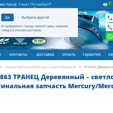
1
аш город
Санкт-Петербург
?
Да
Выбрать другой
От выбранного города зависят цены, наличие
товара и способы доставки.
и
контакты
доставка
оплата
гарантия
се
Каталог запчастей Mercury - Санкт-Петербург
ТРАНЕЦ Деревянны
863 ТРАНЕЦ Деревянный – светло
инальная запчасть Mercury/Merc