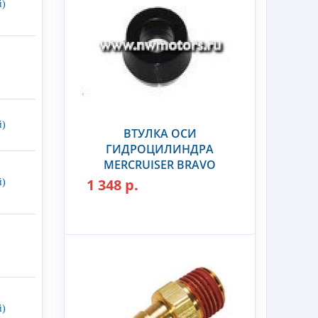
й)
й)
ВТУЛКА ОСИ
ГИДРОЦИЛИНДРА
MERCRUISER BRAVO
1 348 р.
й)
й)