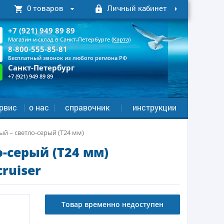
0 товаров
Личный кабинет
+7 (921) 949 89 89
Магазин и склад в Санкт-Петербурге
(Карта)
8-800-555-85-81
Бесплатный звонок из любого региона РФ
Санкт-Петербург
+7 (921) 949 89 89
рвис
о нас
справочник
инструкции
й – светло-серый (Т24 мм)
-серый (Т24 мм)
ruiser
Товар временно недоступен