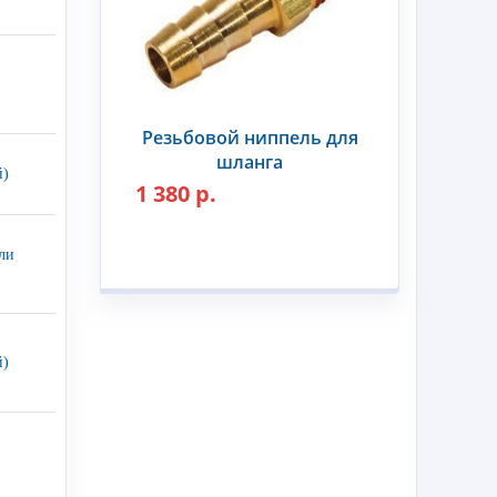
Резьбовой ниппель для
шланга
й)
1 380 р.
ли
й)