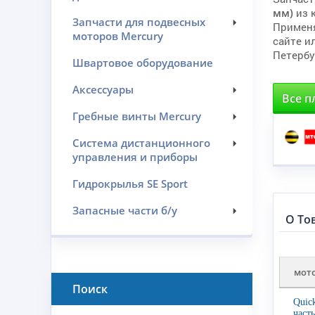
мм)
из 
Запчасти для подвесных
Примен
моторов Mercury
сайте и
Петербу
Швартовое оборудование
Аксессуары
Все п
Гребные винты Mercury
Система дистанционного
управления и приборы
Гидрокрылья SE Sport
Запасные части б/у
О То
мот
Поиск
Quic
част