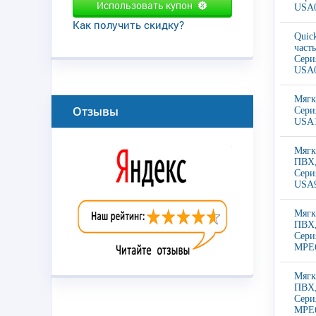
Использовать купон
USA0
Как получить скидку?
Quic
част
Сери
USA0
Мягк
Отзывы
Сери
USA1
Мягк
ПВХ
Сери
USA9
Мягк
ПВХ,
Сери
MPE6
Мягк
ПВХ,
Сери
MPE6