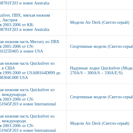
8781F203 и новее Australia
ksilver, ПВХ, мягкая нижняя
ь, Австрия
Модели Air Deck (Светло-серый)
я 2003-2006 от KR-
8781F203 и новее Australia
ая нижняя часть Mercury из ПВХ
я 2005-2006 от CN-
Спортивные модели (Светло-серы
6325D405 и новее USA
ая нижняя часть Quicksilver из
, в США
Надувные лодки Quicksilver (Моде
я 1999-2000 от USA88164D899 до
270A/S – 300A/S – 330A/E/S)
8304C000 USA
ая нижняя часть Quicksilver из
 международн.
Спортивные модели (Светло-серы
я 2003-2006 от CN-
1945F203 и новее International
ая нижняя часть Quicksilver из
 международн.
Модели Air Deck (Светло-серый)
я 2003-2006 от CN-
1945F203 и новее International