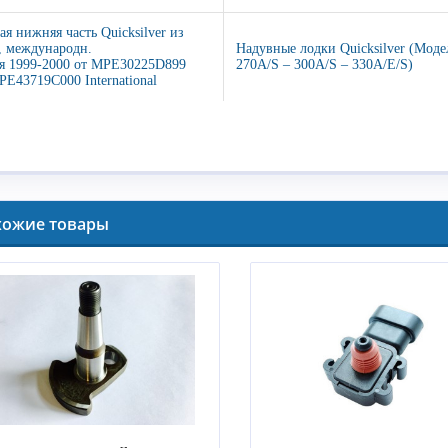
ая нижняя часть Quicksilver из
 международн.
Надувные лодки Quicksilver (Моде
я 1999-2000 от MPE30225D899
270A/S – 300A/S – 330A/E/S)
PE43719C000 International
хожие товары