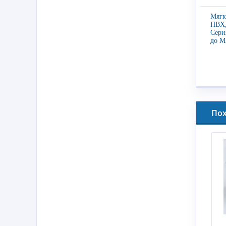
Мягк
ПВХ,
Сери
до M
По