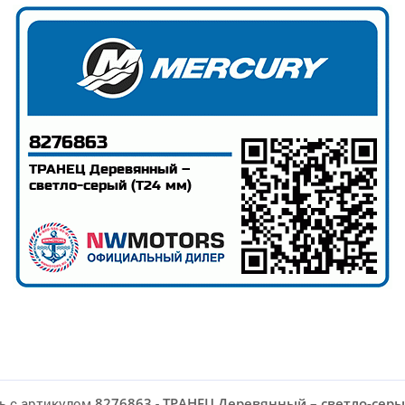
ь с артикулом
8276863
-
ТРАНЕЦ Деревянный – светло-серы